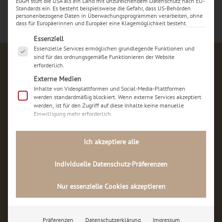
EuGH stuft die USA als ein Land mit unzureichendem Datenschutz nach EU-
Standards ein. Es besteht beispielsweise die Gefahr, dass US-Behörden
personenbezogene Daten in Überwachungsprogrammen verarbeiten, ohne
dass für Europäerinnen und Europäer eine Klagemöglichkeit besteht.
Es folgt eine Liste der Service-Gruppen, für die eine Ei
Essenziell
Essenzielle Services ermöglichen grundlegende Funktionen und
sind für das ordnungsgemäße Funktionieren der Website
erforderlich.
Externe Medien
Inhalte von Videoplattformen und Social-Media-Plattformen
werden standardmäßig blockiert. Wenn externe Services akzeptiert
werden, ist für den Zugriff auf diese Inhalte keine manuelle
Einwilligung mehr erforderlich.
iPhone Sofort Reparatur
Ich akzeptiere alle

Rodenbergstr. 47
Individuelle Datenschutz-Präferenzen
44287 Dortmund
Nur essenzielle Cookies akzeptieren
Kontakt
Präferenzen
Datenschutzerklärung
Impressum