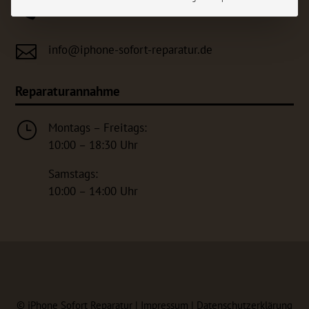

0231 / 334 80 – 111

info@iphone-sofort-reparatur.de
Reparaturannahme
}
Montags – Freitags:
10:00 – 18:30 Uhr
Samstags:
10:00 – 14:00 Uhr
©
iPhone Sofort Reparatur |
Impressum
|
Datenschutzerklärung