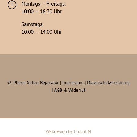
}
Montags – Freitags:
10:00 – 18:30 Uhr
Samstags:
10:00 – 14:00 Uhr
©
iPhone Sofort Reparatur |
Impressum
|
Datenschutzerklärung
|
AGB & Widerruf
Webdesign
by
Frucht N