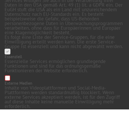
Services willigen Sie auch in die Verarbeitung Ihrer
Daten in den USA gemäß Art. 49 (1) lit. a GDPR ein. Der
EuGH stuft die USA als ein Land mit unzureichendem
Datenschutz nach EU-Standards ein. Es besteht
beispielsweise die Gefahr, dass US-Behörden
personenbezogene Daten in Überwachungsprogrammen
verarbeiten, ohne dass für Europäerinnen und Europäer
eine Klagemöglichkeit besteht.
Es folgt eine Liste der Service-Gruppen, für die eine
Einwilligung erteilt werden kann. Die erste Service-
Gruppe ist essenziell und kann nicht abgewählt werden.
Essenziell
Essenzielle Services ermöglichen grundlegende
Funktionen und sind für das ordnungsgemäße
Funktionieren der Website erforderlich.
Externe Medien
Inhalte von Videoplattformen und Social-Media-
Plattformen werden standardmäßig blockiert. Wenn
externe Services akzeptiert werden, ist für den Zugriff
auf diese Inhalte keine manuelle Einwilligung mehr
erforderlich.