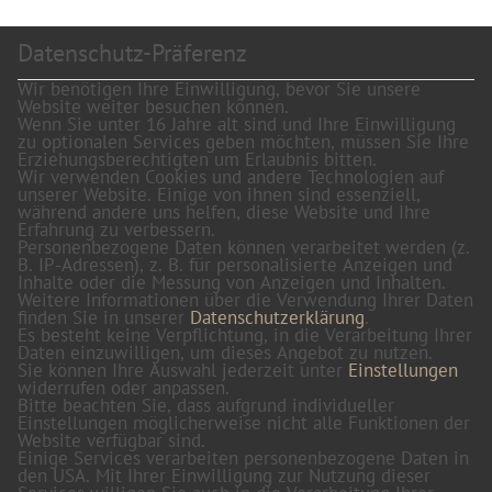
Datenschutz-Präferenz
Wir benötigen Ihre Einwilligung, bevor Sie unsere
Website weiter besuchen können.
Wenn Sie unter 16 Jahre alt sind und Ihre Einwilligung
zu optionalen Services geben möchten, müssen Sie Ihre
Erziehungsberechtigten um Erlaubnis bitten.
Wir verwenden Cookies und andere Technologien auf
unserer Website. Einige von ihnen sind essenziell,
während andere uns helfen, diese Website und Ihre
Erfahrung zu verbessern.
Personenbezogene Daten können verarbeitet werden (z.
B. IP-Adressen), z. B. für personalisierte Anzeigen und
Inhalte oder die Messung von Anzeigen und Inhalten.
Weitere Informationen über die Verwendung Ihrer Daten
finden Sie in unserer
Datenschutzerklärung
.
Es besteht keine Verpflichtung, in die Verarbeitung Ihrer
Daten einzuwilligen, um dieses Angebot zu nutzen.
Sie können Ihre Auswahl jederzeit unter
Einstellungen
widerrufen oder anpassen.
Bitte beachten Sie, dass aufgrund individueller
Einstellungen möglicherweise nicht alle Funktionen der
Website verfügbar sind.
Einige Services verarbeiten personenbezogene Daten in
den USA. Mit Ihrer Einwilligung zur Nutzung dieser