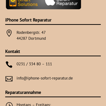
iPhone Sofort Reparatur

Rodenbergstr. 47
44287 Dortmund
Kontakt

0231 / 334 80 – 111

info@iphone-sofort-reparatur.de
Reparaturannahme
}
Montags – Freitags: