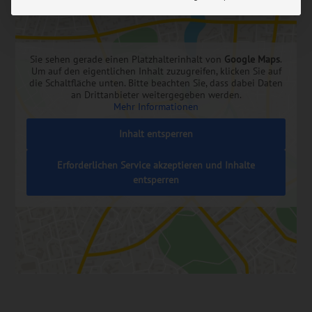
Sie sehen gerade einen Platzhalterinhalt von
Google Maps
.
Um auf den eigentlichen Inhalt zuzugreifen, klicken Sie auf
die Schaltfläche unten. Bitte beachten Sie, dass dabei Daten
an Drittanbieter weitergegeben werden.
Mehr Informationen
Inhalt entsperren
Erforderlichen Service akzeptieren und Inhalte
entsperren