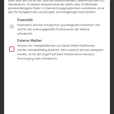
EuGH stuft die USA als ein Land mit unzureichendem Datenschutz nach EU-
Mini Saphirglaslinse Reparatur
Standards ein. Es besteht beispielsweise die Gefahr, dass US-Behörden
personenbezogene Daten in Überwachungsprogrammen verarbeiten, ohne
dass für Europäerinnen und Europäer eine Klagemöglichkeit besteht.
Ihre Saphirglaslinse hat einen Kratzer oder ist durch
Es folgt eine Liste der Service-Gruppen, für die eine Ei
einen Sturz zersprungen?
Essenziell
Essenzielle Services ermöglichen grundlegende Funktionen und
In diesem Fall können wir einen fachgerechten
sind für das ordnungsgemäße Funktionieren der Website
Austausch der Linse durchführen.
erforderlich.
Externe Medien
Info: Damit kein Staub in das Kamerasystem eindringt,
Inhalte von Videoplattformen und Social-Media-Plattformen
überkleben Sie die zerbrochene Linse mit einem Stück
werden standardmäßig blockiert. Wenn externe Services akzeptiert
werden, ist für den Zugriff auf diese Inhalte keine manuelle
Tesafilm.
Einwilligung mehr erforderlich.
Dauer:
ca. 60-90 Minuten
Preis:
149,99 € *