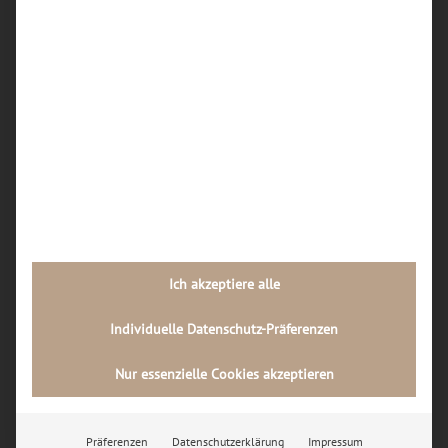

Bus (Haltestelle Aplerbeck Markt)

Auto (kostenlose Parkplätze im Rodenberg-
Center)
}
Öffnungszeiten: Mo-Fr: 10:00-18:00 Uhr Sa:
10:00-14:00 Uhr

Rodenbergstr. 47
44287 Dortmund
Ich akzeptiere alle

info@iphone-sofort-reparatur.de
Individuelle Datenschutz-Präferenzen

0231 / 334 80 111
Nur essenzielle Cookies akzeptieren
Präferenzen
Datenschutzerklärung
Impressum