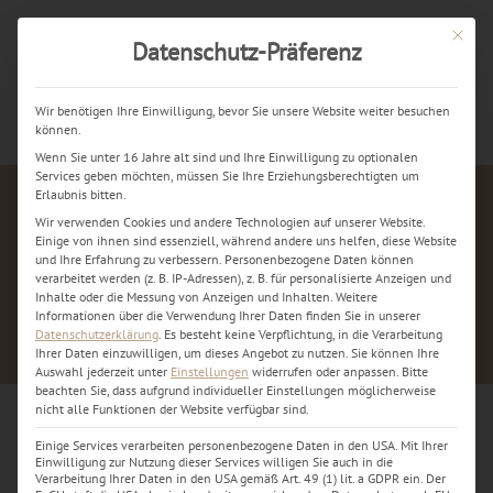
Mit dies
Datenschutz-Präferenz
Jetzt kostenlos anrufen
Wir benötigen Ihre Einwilligung, bevor Sie unsere Website weiter besuchen
können.
Wenn Sie unter 16 Jahre alt sind und Ihre Einwilligung zu optionalen
Services geben möchten, müssen Sie Ihre Erziehungsberechtigten um
Erlaubnis bitten.
Wir verwenden Cookies und andere Technologien auf unserer Website.
Einige von ihnen sind essenziell, während andere uns helfen, diese Website
und Ihre Erfahrung zu verbessern.
Personenbezogene Daten können
verarbeitet werden (z. B. IP-Adressen), z. B. für personalisierte Anzeigen und
Inhalte oder die Messung von Anzeigen und Inhalten.
Weitere
Informationen über die Verwendung Ihrer Daten finden Sie in unserer
Datenschutzerklärung
.
Es besteht keine Verpflichtung, in die Verarbeitung
Ihrer Daten einzuwilligen, um dieses Angebot zu nutzen.
Sie können Ihre
Auswahl jederzeit unter
Einstellungen
widerrufen oder anpassen.
Bitte
beachten Sie, dass aufgrund individueller Einstellungen möglicherweise
nicht alle Funktionen der Website verfügbar sind.
Einige Services verarbeiten personenbezogene Daten in den USA. Mit Ihrer
Einwilligung zur Nutzung dieser Services willigen Sie auch in die
iPhone 13 / 13 Pro / 13 Pro Max / 13
Verarbeitung Ihrer Daten in den USA gemäß Art. 49 (1) lit. a GDPR ein. Der