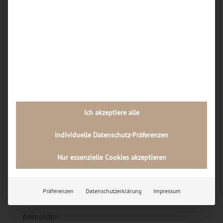
bei Handy-Reparaturen in Dortmund, und wie
kann ich diese als Kunde erkennen?
Neueste Kommentare
Archiv
Juli 2026
Februar 2026
Ich akzeptiere alle
November 2024
Individuelle Datenschutz-Präferenzen
Kategorien
Nur essenzielle Cookies akzeptieren
Allgemein
Uncategorized
Präferenzen
Datenschutzerklärung
Impressum
Meta
Anmelden