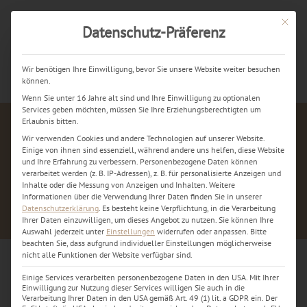
Mit dies
Datenschutz-Präferenz
Jetzt kostenlos anrufen
Wir benötigen Ihre Einwilligung, bevor Sie unsere Website weiter besuchen
können.
Wenn Sie unter 16 Jahre alt sind und Ihre Einwilligung zu optionalen
Services geben möchten, müssen Sie Ihre Erziehungsberechtigten um
Erlaubnis bitten.
Wir verwenden Cookies und andere Technologien auf unserer Website.
Einige von ihnen sind essenziell, während andere uns helfen, diese Website
und Ihre Erfahrung zu verbessern.
Personenbezogene Daten können
verarbeitet werden (z. B. IP-Adressen), z. B. für personalisierte Anzeigen und
Inhalte oder die Messung von Anzeigen und Inhalten.
Weitere
Informationen über die Verwendung Ihrer Daten finden Sie in unserer
Datenschutzerklärung
.
Es besteht keine Verpflichtung, in die Verarbeitung
Ihrer Daten einzuwilligen, um dieses Angebot zu nutzen.
Sie können Ihre
Auswahl jederzeit unter
Einstellungen
widerrufen oder anpassen.
Bitte
beachten Sie, dass aufgrund individueller Einstellungen möglicherweise
nicht alle Funktionen der Website verfügbar sind.
Einige Services verarbeiten personenbezogene Daten in den USA. Mit Ihrer
Einwilligung zur Nutzung dieser Services willigen Sie auch in die
TEST...
Verarbeitung Ihrer Daten in den USA gemäß Art. 49 (1) lit. a GDPR ein. Der