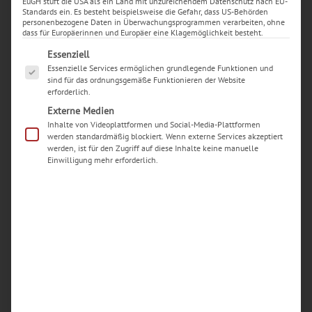
EuGH stuft die USA als ein Land mit unzureichendem Datenschutz nach EU-
Standards ein. Es besteht beispielsweise die Gefahr, dass US-Behörden
personenbezogene Daten in Überwachungsprogrammen verarbeiten, ohne
dass für Europäerinnen und Europäer eine Klagemöglichkeit besteht.
Es folgt eine Liste der Service-Gruppen, für die eine Ei
Essenziell
Essenzielle Services ermöglichen grundlegende Funktionen und
Neueste Beiträge
sind für das ordnungsgemäße Funktionieren der Website
erforderlich.
Woran erkenne ich einen seriösen Handy-
Externe Medien
Reparaturdienst in Dortmund?
Inhalte von Videoplattformen und Social-Media-Plattformen
Welche typischen Schäden an iPhones werden in
werden standardmäßig blockiert. Wenn externe Services akzeptiert
werden, ist für den Zugriff auf diese Inhalte keine manuelle
Dortmunder Werkstätten am häufigsten
Einwilligung mehr erforderlich.
repariert?
Wie kann ich vorab einschätzen, ob sich eine
iPhone-Reparatur in Dortmund überhaupt noch
lohnt oder ein Neukauf sinnvoller ist?
Wie läuft der Reparaturablauf in einer
Dortmunder Handywerkstatt Schritt für Schritt
ab?
Welche Rolle spielt die Qualität der Ersatzteile