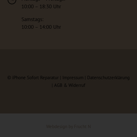
10:00 – 18:30 Uhr
Samstags:
10:00 – 14:00 Uhr
©
iPhone Sofort Reparatur |
Impressum
|
Datenschutzerklärung
|
AGB & Widerruf
Webdesign
by
Frucht N