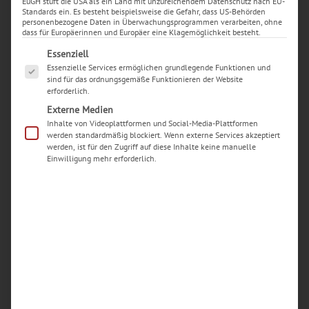
EuGH stuft die USA als ein Land mit unzureichendem Datenschutz nach EU-
Standards ein. Es besteht beispielsweise die Gefahr, dass US-Behörden
personenbezogene Daten in Überwachungsprogrammen verarbeiten, ohne
dass für Europäerinnen und Europäer eine Klagemöglichkeit besteht.
Ja – wenn du dein Gerät in einem Apple Store
Es folgt eine Liste der Service-Gruppen, für die eine Ei
oder bei einem autorisierten Service Provider in
Essenziell
Essenzielle Services ermöglichen grundlegende Funktionen und
Dortmund reparieren lässt, werden in der Regel
sind für das ordnungsgemäße Funktionieren der Website
Originalteile von Apple verwendet; unabhängige
erforderlich.
Werkstätten nutzen nicht immer Originalteile.
Externe Medien
Die Nutzung originaler Komponenten schützt
Inhalte von Videoplattformen und Social-Media-Plattformen
werden standardmäßig blockiert. Wenn externe Services akzeptiert
deine Garantie, sichert die Funktionalität und
werden, ist für den Zugriff auf diese Inhalte keine manuelle
gewährleistet Kompatibilität, besonders bei
Einwilligung mehr erforderlich.
sensiblen Bauteilen wie Display oder Akku.
Apples Reparaturpolitik
Apple nutzt ein gestaffeltes System aus Apple
Stores, Apple Authorized Service Providern
(AASP) und dem Independent Repair Provider
(IRP)-Programm (seit 2019), um Originalteile,
Kalibrierungswerkzeuge und autorisierte Technik