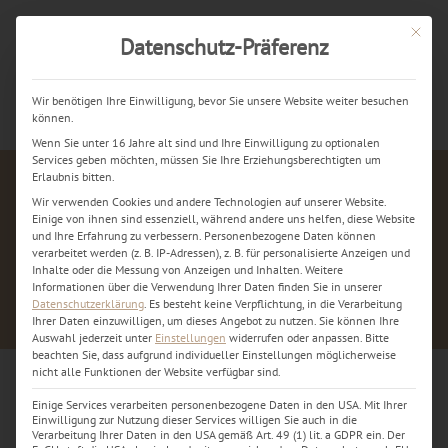
Mit dies
Datenschutz-Präferenz
Jetzt kostenlos anrufen
Wir benötigen Ihre Einwilligung, bevor Sie unsere Website weiter besuchen
können.
Wenn Sie unter 16 Jahre alt sind und Ihre Einwilligung zu optionalen
Services geben möchten, müssen Sie Ihre Erziehungsberechtigten um
Erlaubnis bitten.
Wir verwenden Cookies und andere Technologien auf unserer Website.
Einige von ihnen sind essenziell, während andere uns helfen, diese Website
und Ihre Erfahrung zu verbessern.
Personenbezogene Daten können
verarbeitet werden (z. B. IP-Adressen), z. B. für personalisierte Anzeigen und
Inhalte oder die Messung von Anzeigen und Inhalten.
Weitere
Informationen über die Verwendung Ihrer Daten finden Sie in unserer
Datenschutzerklärung
.
Es besteht keine Verpflichtung, in die Verarbeitung
Ihrer Daten einzuwilligen, um dieses Angebot zu nutzen.
Sie können Ihre
Auswahl jederzeit unter
Einstellungen
widerrufen oder anpassen.
Bitte
beachten Sie, dass aufgrund individueller Einstellungen möglicherweise
nicht alle Funktionen der Website verfügbar sind.
Einige Services verarbeiten personenbezogene Daten in den USA. Mit Ihrer
„Bietet Apple in Dortmund auch
Einwilligung zur Nutzung dieser Services willigen Sie auch in die
Verarbeitung Ihrer Daten in den USA gemäß Art. 49 (1) lit. a GDPR ein. Der
Originalteile für Reparaturen an?“