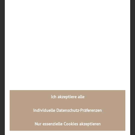
Dortmunder Werkstätten am häufigsten
repariert?
Wie kann ich vorab einschätzen, ob sich eine
iPhone-Reparatur in Dortmund überhaupt noch
lohnt oder ein Neukauf sinnvoller ist?
Wie läuft der Reparaturablauf in einer
Dortmunder Handywerkstatt Schritt für Schritt
ab?
Welche Rolle spielt die Qualität der Ersatzteile
bei Handy-Reparaturen in Dortmund, und wie
kann ich diese als Kunde erkennen?
Ich akzeptiere alle
Neueste Kommentare
Individuelle Datenschutz-Präferenzen
Archiv
Nur essenzielle Cookies akzeptieren
Juli 2026