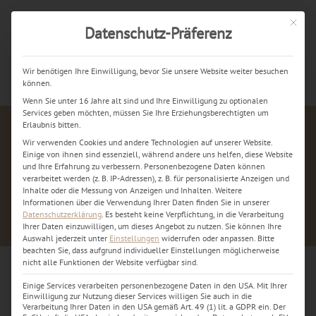
Mit dies
Datenschutz-Präferenz
Jetzt kostenlos anrufen
Wir benötigen Ihre Einwilligung, bevor Sie unsere Website weiter besuchen
können.
Wenn Sie unter 16 Jahre alt sind und Ihre Einwilligung zu optionalen
Services geben möchten, müssen Sie Ihre Erziehungsberechtigten um
Erlaubnis bitten.
Wir verwenden Cookies und andere Technologien auf unserer Website.
Einige von ihnen sind essenziell, während andere uns helfen, diese Website
und Ihre Erfahrung zu verbessern.
Personenbezogene Daten können
verarbeitet werden (z. B. IP-Adressen), z. B. für personalisierte Anzeigen und
Inhalte oder die Messung von Anzeigen und Inhalten.
Weitere
Informationen über die Verwendung Ihrer Daten finden Sie in unserer
Datenschutzerklärung
.
Es besteht keine Verpflichtung, in die Verarbeitung
Ihrer Daten einzuwilligen, um dieses Angebot zu nutzen.
Sie können Ihre
Auswahl jederzeit unter
Einstellungen
widerrufen oder anpassen.
Bitte
beachten Sie, dass aufgrund individueller Einstellungen möglicherweise
nicht alle Funktionen der Website verfügbar sind.
Einige Services verarbeiten personenbezogene Daten in den USA. Mit Ihrer
device-repair-10
Einwilligung zur Nutzung dieser Services willigen Sie auch in die
Verarbeitung Ihrer Daten in den USA gemäß Art. 49 (1) lit. a GDPR ein. Der