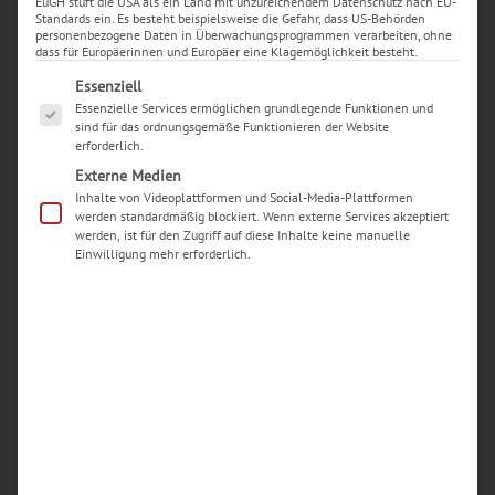
EuGH stuft die USA als ein Land mit unzureichendem Datenschutz nach EU-
Standards ein. Es besteht beispielsweise die Gefahr, dass US-Behörden
personenbezogene Daten in Überwachungsprogrammen verarbeiten, ohne
dass für Europäerinnen und Europäer eine Klagemöglichkeit besteht.
Es folgt eine Liste der Service-Gruppen, für die eine Ei
Essenziell
Essenzielle Services ermöglichen grundlegende Funktionen und
sind für das ordnungsgemäße Funktionieren der Website
erforderlich.
Externe Medien
Inhalte von Videoplattformen und Social-Media-Plattformen
werden standardmäßig blockiert. Wenn externe Services akzeptiert
werden, ist für den Zugriff auf diese Inhalte keine manuelle
Einwilligung mehr erforderlich.
Neueste Beiträge
Woran erkenne ich einen seriösen Handy-
Reparaturdienst in Dortmund?
Welche typischen Schäden an iPhones werden in