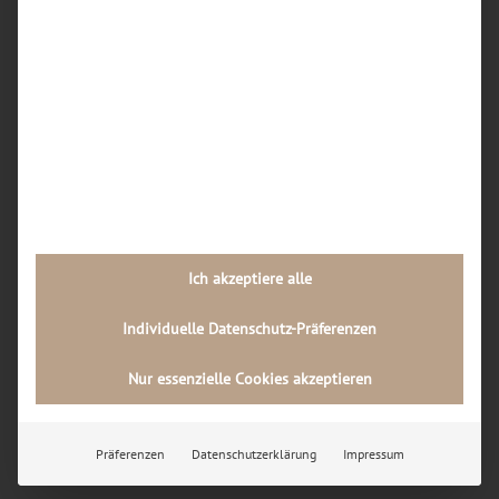
Dortmunder Handywerkstatt Schritt für Schritt
ab?
Welche Rolle spielt die Qualität der Ersatzteile
bei Handy-Reparaturen in Dortmund, und wie
kann ich diese als Kunde erkennen?
Neueste Kommentare
Archiv
Juli 2026
Ich akzeptiere alle
Februar 2026
Individuelle Datenschutz-Präferenzen
November 2024
Nur essenzielle Cookies akzeptieren
Kategorien
Allgemein
Präferenzen
Datenschutzerklärung
Impressum
Uncategorized