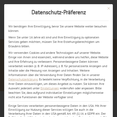
Mit dies
Datenschutz-Präferenz
Jetzt kostenlos anrufen
Wir benötigen Ihre Einwilligung, bevor Sie unsere Website weiter besuchen
können.
Wenn Sie unter 16 Jahre alt sind und Ihre Einwilligung zu optionalen
Services geben möchten, müssen Sie Ihre Erziehungsberechtigten um
Erlaubnis bitten.
Wir verwenden Cookies und andere Technologien auf unserer Website.
Einige von ihnen sind essenziell, während andere uns helfen, diese Website
und Ihre Erfahrung zu verbessern.
Personenbezogene Daten können
verarbeitet werden (z. B. IP-Adressen), z. B. für personalisierte Anzeigen und
Inhalte oder die Messung von Anzeigen und Inhalten.
Weitere
Informationen über die Verwendung Ihrer Daten finden Sie in unserer
Datenschutzerklärung
.
Es besteht keine Verpflichtung, in die Verarbeitung
Ihrer Daten einzuwilligen, um dieses Angebot zu nutzen.
Sie können Ihre
Auswahl jederzeit unter
Einstellungen
widerrufen oder anpassen.
Bitte
beachten Sie, dass aufgrund individueller Einstellungen möglicherweise
nicht alle Funktionen der Website verfügbar sind.
Einige Services verarbeiten personenbezogene Daten in den USA. Mit Ihrer
device-repair-icon-5b
Einwilligung zur Nutzung dieser Services willigen Sie auch in die
Verarbeitung Ihrer Daten in den USA gemäß Art. 49 (1) lit. a GDPR ein. Der