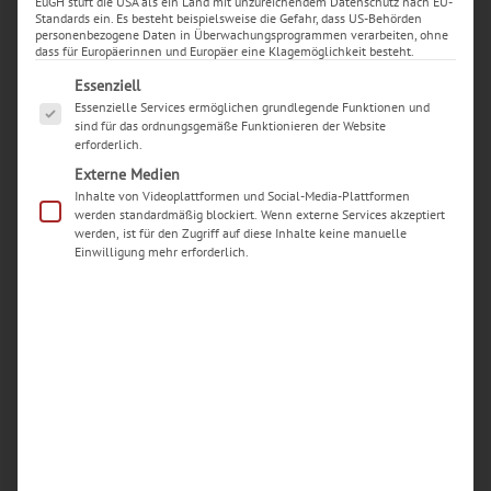
EuGH stuft die USA als ein Land mit unzureichendem Datenschutz nach EU-
Standards ein. Es besteht beispielsweise die Gefahr, dass US-Behörden
personenbezogene Daten in Überwachungsprogrammen verarbeiten, ohne
dass für Europäerinnen und Europäer eine Klagemöglichkeit besteht.
Es folgt eine Liste der Service-Gruppen, für die eine Ei
Essenziell
Essenzielle Services ermöglichen grundlegende Funktionen und
sind für das ordnungsgemäße Funktionieren der Website
erforderlich.
Externe Medien
Neueste Beiträge
Inhalte von Videoplattformen und Social-Media-Plattformen
Woran erkenne ich einen seriösen Handy-
werden standardmäßig blockiert. Wenn externe Services akzeptiert
werden, ist für den Zugriff auf diese Inhalte keine manuelle
Reparaturdienst in Dortmund?
Einwilligung mehr erforderlich.
Welche typischen Schäden an iPhones werden in
Dortmunder Werkstätten am häufigsten
repariert?
Wie kann ich vorab einschätzen, ob sich eine
iPhone-Reparatur in Dortmund überhaupt noch
lohnt oder ein Neukauf sinnvoller ist?
Wie läuft der Reparaturablauf in einer