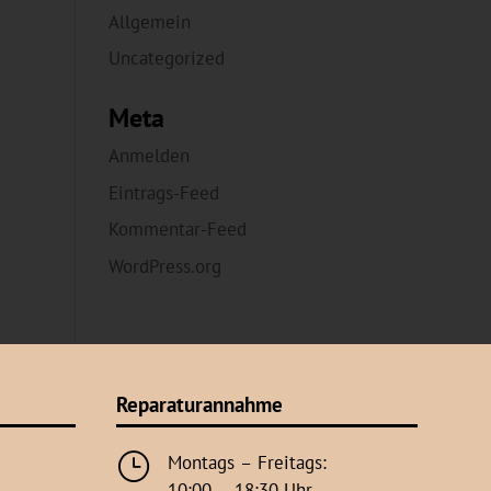
Allgemein
Uncategorized
Meta
Anmelden
Eintrags-Feed
Kommentar-Feed
WordPress.org
Reparaturannahme
}
Montags – Freitags:
10:00 – 18:30 Uhr