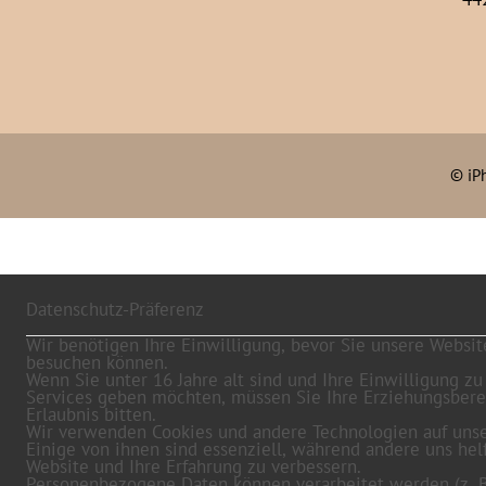
©
iP
Datenschutz-Präferenz
Wir benötigen Ihre Einwilligung, bevor Sie unsere Websit
besuchen können.
Wenn Sie unter 16 Jahre alt sind und Ihre Einwilligung zu
Services geben möchten, müssen Sie Ihre Erziehungsber
Erlaubnis bitten.
Wir verwenden Cookies und andere Technologien auf unse
Einige von ihnen sind essenziell, während andere uns hel
Website und Ihre Erfahrung zu verbessern.
Personenbezogene Daten können verarbeitet werden (z. B