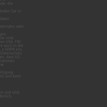
oder die
inden Sie in
 Daten
derrufen oder
ngen
ar sind.
den USA. Mit
ie auch in die
. a GDPR ein.
 Datenschutz
hr, dass US-
ogrammen
ine
illigung
ell und kann
en und sind
erlich.