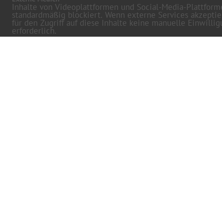
Inhalte von Videoplattformen und Social-Media-Plattfor
standardmäßig blockiert. Wenn externe Services akzeptie
für den Zugriff auf diese Inhalte keine manuelle Einwilli
erforderlich.