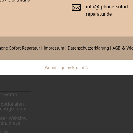

info@iphone-sofort-
reparatur.de
hone Sofort Reparatur |
Impressum
|
Datenschutzerklärung
|
AGB & Wid
Webdesign
by
Frucht N
e weiter
 optionalen
echtigten um
rer Website.
fen, diese
. IP-