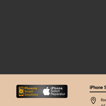
iPhone S

Ro
44