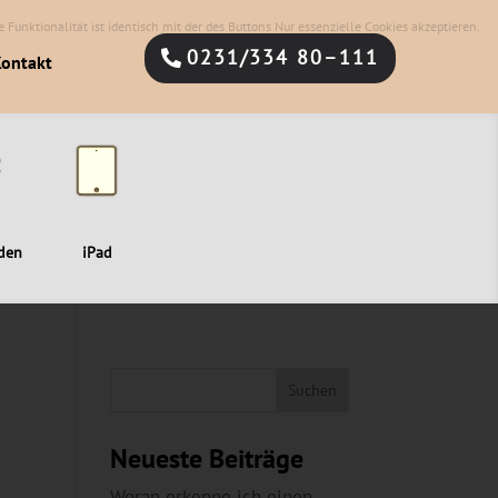
 Funktionalität ist identisch mit der des Buttons Nur essenzielle Cookies akzeptieren.
0231/334 80–111
ontakt
den
iPad
Neueste Beiträge
Woran erkenne ich einen