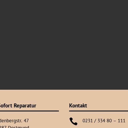
ofort Reparatur
Kontakt

denbergstr. 47
0231 / 334 80 – 111
287 Dortmund