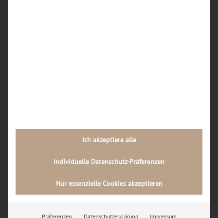
iPhone-Reparatur in Dortmund überhaupt noch
lohnt oder ein Neukauf sinnvoller ist?
Wie läuft der Reparaturablauf in einer
Dortmunder Handywerkstatt Schritt für Schritt
ab?
Welche Rolle spielt die Qualität der Ersatzteile
bei Handy-Reparaturen in Dortmund, und wie
kann ich diese als Kunde erkennen?
Neueste Kommentare
Ich akzeptiere alle
Archiv
Juli 2026
Individuelle Datenschutz-Präferenzen
Februar 2026
Nur essenzielle Cookies akzeptieren
November 2024
Präferenzen
Datenschutzerklärung
Impressum
Kategorien