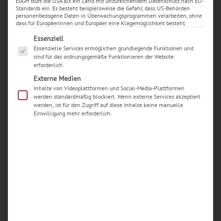
EuGH stuft die USA als ein Land mit unzureichendem Datenschutz nach EU-
Standards ein. Es besteht beispielsweise die Gefahr, dass US-Behörden
personenbezogene Daten in Überwachungsprogrammen verarbeiten, ohne
dass für Europäerinnen und Europäer eine Klagemöglichkeit besteht.
Es folgt eine Liste der Service-Gruppen, für die eine Ei
Essenziell
Essenzielle Services ermöglichen grundlegende Funktionen und
sind für das ordnungsgemäße Funktionieren der Website
erforderlich.
Externe Medien
Inhalte von Videoplattformen und Social-Media-Plattformen
werden standardmäßig blockiert. Wenn externe Services akzeptiert
werden, ist für den Zugriff auf diese Inhalte keine manuelle
Einwilligung mehr erforderlich.
Neueste Beiträge
Woran erkenne ich einen seriösen Handy-
Reparaturdienst in Dortmund?
Welche typischen Schäden an iPhones werden in