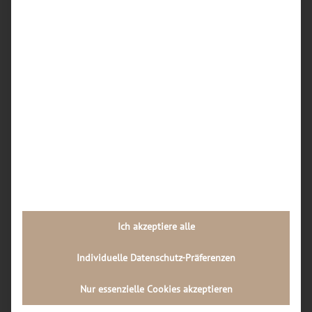
Dortmunder Werkstätten am häufigsten
repariert?
Wie kann ich vorab einschätzen, ob sich eine
iPhone-Reparatur in Dortmund überhaupt noch
lohnt oder ein Neukauf sinnvoller ist?
Wie läuft der Reparaturablauf in einer
Dortmunder Handywerkstatt Schritt für Schritt
ab?
Welche Rolle spielt die Qualität der Ersatzteile
bei Handy-Reparaturen in Dortmund, und wie
kann ich diese als Kunde erkennen?
Ich akzeptiere alle
Neueste Kommentare
Individuelle Datenschutz-Präferenzen
Archiv
Nur essenzielle Cookies akzeptieren
Juli 2026