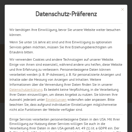
Mit dies
Datenschutz-Präferenz
Jetzt kostenlos anrufen
Wir benötigen Ihre Einwilligung, bevor Sie unsere Website weiter besuchen
können.
Wenn Sie unter 16 Jahre alt sind und Ihre Einwilligung zu optionalen
Services geben möchten, müssen Sie Ihre Erziehungsberechtigten um
Erlaubnis bitten.
Wir verwenden Cookies und andere Technologien auf unserer Website.
Einige von ihnen sind essenziell, während andere uns helfen, diese Website
und Ihre Erfahrung zu verbessern.
Personenbezogene Daten können
verarbeitet werden (z. B. IP-Adressen), z. B. für personalisierte Anzeigen und
Inhalte oder die Messung von Anzeigen und Inhalten.
Weitere
Informationen über die Verwendung Ihrer Daten finden Sie in unserer
Datenschutzerklärung
.
Es besteht keine Verpflichtung, in die Verarbeitung
Ihrer Daten einzuwilligen, um dieses Angebot zu nutzen.
Sie können Ihre
Auswahl jederzeit unter
Einstellungen
widerrufen oder anpassen.
Bitte
beachten Sie, dass aufgrund individueller Einstellungen möglicherweise
nicht alle Funktionen der Website verfügbar sind.
Einige Services verarbeiten personenbezogene Daten in den USA. Mit Ihrer
iPhone Sofort Reparatur Display
Einwilligung zur Nutzung dieser Services willigen Sie auch in die
Verarbeitung Ihrer Daten in den USA gemäß Art. 49 (1) lit. a GDPR ein. Der