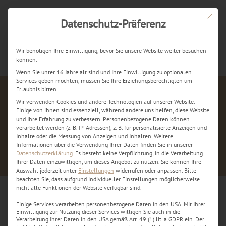
Mit dies
Datenschutz-Präferenz
Jetzt kostenlos anrufen
Wir benötigen Ihre Einwilligung, bevor Sie unsere Website weiter besuchen
können.
Wenn Sie unter 16 Jahre alt sind und Ihre Einwilligung zu optionalen
Services geben möchten, müssen Sie Ihre Erziehungsberechtigten um
Erlaubnis bitten.
Wir verwenden Cookies und andere Technologien auf unserer Website.
Einige von ihnen sind essenziell, während andere uns helfen, diese Website
und Ihre Erfahrung zu verbessern.
Personenbezogene Daten können
verarbeitet werden (z. B. IP-Adressen), z. B. für personalisierte Anzeigen und
Inhalte oder die Messung von Anzeigen und Inhalten.
Weitere
Informationen über die Verwendung Ihrer Daten finden Sie in unserer
Datenschutzerklärung
.
Es besteht keine Verpflichtung, in die Verarbeitung
Ihrer Daten einzuwilligen, um dieses Angebot zu nutzen.
Sie können Ihre
Auswahl jederzeit unter
Einstellungen
widerrufen oder anpassen.
Bitte
beachten Sie, dass aufgrund individueller Einstellungen möglicherweise
nicht alle Funktionen der Website verfügbar sind.
Einige Services verarbeiten personenbezogene Daten in den USA. Mit Ihrer
iPhone Sofort Reparatur Dortmund
Einwilligung zur Nutzung dieser Services willigen Sie auch in die
Verarbeitung Ihrer Daten in den USA gemäß Art. 49 (1) lit. a GDPR ein. Der
– Display und Backcover Reparatur