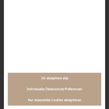
Dortmunder Werkstätten am häufigsten
repariert?
Wie kann ich vorab einschätzen, ob sich eine
iPhone-Reparatur in Dortmund überhaupt noch
lohnt oder ein Neukauf sinnvoller ist?
Wie läuft der Reparaturablauf in einer
Dortmunder Handywerkstatt Schritt für Schritt
ab?
Welche Rolle spielt die Qualität der Ersatzteile
bei Handy-Reparaturen in Dortmund, und wie
kann ich diese als Kunde erkennen?
Ich akzeptiere alle
Neueste Kommentare
Individuelle Datenschutz-Präferenzen
Archiv
Nur essenzielle Cookies akzeptieren
Juli 2026