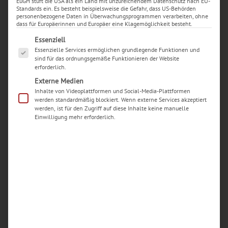
EuGH stuft die USA als ein Land mit unzureichendem Datenschutz nach EU-
Standards ein. Es besteht beispielsweise die Gefahr, dass US-Behörden
personenbezogene Daten in Überwachungsprogrammen verarbeiten, ohne
dass für Europäerinnen und Europäer eine Klagemöglichkeit besteht.
Es folgt eine Liste der Service-Gruppen, für die eine Ei
Essenziell
Essenzielle Services ermöglichen grundlegende Funktionen und
sind für das ordnungsgemäße Funktionieren der Website
erforderlich.
Externe Medien
Inhalte von Videoplattformen und Social-Media-Plattformen
werden standardmäßig blockiert. Wenn externe Services akzeptiert
werden, ist für den Zugriff auf diese Inhalte keine manuelle
Einwilligung mehr erforderlich.
Neueste Beiträge
Woran erkenne ich einen seriösen Handy-
Reparaturdienst in Dortmund?
Welche typischen Schäden an iPhones werden in