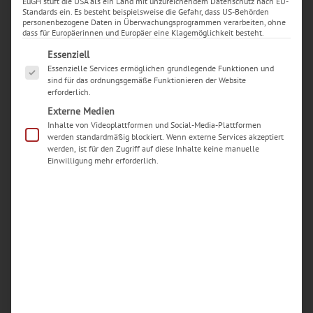
EuGH stuft die USA als ein Land mit unzureichendem Datenschutz nach EU-
Standards ein. Es besteht beispielsweise die Gefahr, dass US-Behörden
personenbezogene Daten in Überwachungsprogrammen verarbeiten, ohne
dass für Europäerinnen und Europäer eine Klagemöglichkeit besteht.
Es folgt eine Liste der Service-Gruppen, für die eine Ei
Essenziell
Essenzielle Services ermöglichen grundlegende Funktionen und
sind für das ordnungsgemäße Funktionieren der Website
erforderlich.
Externe Medien
Inhalte von Videoplattformen und Social-Media-Plattformen
werden standardmäßig blockiert. Wenn externe Services akzeptiert
werden, ist für den Zugriff auf diese Inhalte keine manuelle
Einwilligung mehr erforderlich.
Neueste Beiträge
Woran erkenne ich einen seriösen Handy-
Reparaturdienst in Dortmund?
Welche typischen Schäden an iPhones werden in