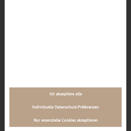
Dortmunder Werkstätten am häufigsten
repariert?
Wie kann ich vorab einschätzen, ob sich eine
iPhone-Reparatur in Dortmund überhaupt noch
lohnt oder ein Neukauf sinnvoller ist?
Wie läuft der Reparaturablauf in einer
Dortmunder Handywerkstatt Schritt für Schritt
ab?
Welche Rolle spielt die Qualität der Ersatzteile
bei Handy-Reparaturen in Dortmund, und wie
kann ich diese als Kunde erkennen?
Ich akzeptiere alle
Neueste Kommentare
Individuelle Datenschutz-Präferenzen
Archiv
Nur essenzielle Cookies akzeptieren
Juli 2026