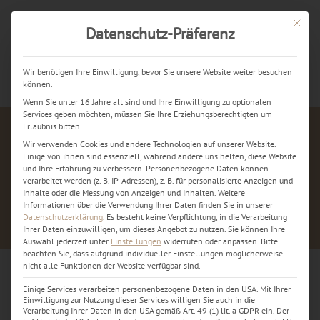
Mit dies
Datenschutz-Präferenz
Jetzt kostenlos anrufen
Wir benötigen Ihre Einwilligung, bevor Sie unsere Website weiter besuchen
können.
Wenn Sie unter 16 Jahre alt sind und Ihre Einwilligung zu optionalen
Services geben möchten, müssen Sie Ihre Erziehungsberechtigten um
Erlaubnis bitten.
Wir verwenden Cookies und andere Technologien auf unserer Website.
Einige von ihnen sind essenziell, während andere uns helfen, diese Website
und Ihre Erfahrung zu verbessern.
Personenbezogene Daten können
verarbeitet werden (z. B. IP-Adressen), z. B. für personalisierte Anzeigen und
Inhalte oder die Messung von Anzeigen und Inhalten.
Weitere
Informationen über die Verwendung Ihrer Daten finden Sie in unserer
Datenschutzerklärung
.
Es besteht keine Verpflichtung, in die Verarbeitung
Ihrer Daten einzuwilligen, um dieses Angebot zu nutzen.
Sie können Ihre
Auswahl jederzeit unter
Einstellungen
widerrufen oder anpassen.
Bitte
beachten Sie, dass aufgrund individueller Einstellungen möglicherweise
nicht alle Funktionen der Website verfügbar sind.
Einige Services verarbeiten personenbezogene Daten in den USA. Mit Ihrer
Handy & iPhone Reparatur in
Einwilligung zur Nutzung dieser Services willigen Sie auch in die
Verarbeitung Ihrer Daten in den USA gemäß Art. 49 (1) lit. a GDPR ein. Der
Dortmund 404 Seite