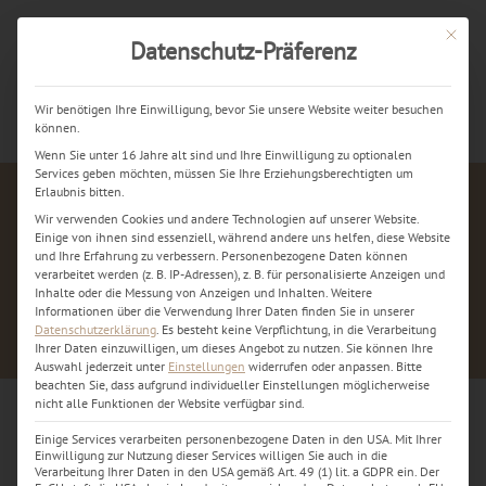
Mit dies
Datenschutz-Präferenz
Jetzt kostenlos anrufen
Wir benötigen Ihre Einwilligung, bevor Sie unsere Website weiter besuchen
können.
Wenn Sie unter 16 Jahre alt sind und Ihre Einwilligung zu optionalen
Services geben möchten, müssen Sie Ihre Erziehungsberechtigten um
Erlaubnis bitten.
Wir verwenden Cookies und andere Technologien auf unserer Website.
Einige von ihnen sind essenziell, während andere uns helfen, diese Website
und Ihre Erfahrung zu verbessern.
Personenbezogene Daten können
verarbeitet werden (z. B. IP-Adressen), z. B. für personalisierte Anzeigen und
Inhalte oder die Messung von Anzeigen und Inhalten.
Weitere
Informationen über die Verwendung Ihrer Daten finden Sie in unserer
Datenschutzerklärung
.
Es besteht keine Verpflichtung, in die Verarbeitung
Ihrer Daten einzuwilligen, um dieses Angebot zu nutzen.
Sie können Ihre
Auswahl jederzeit unter
Einstellungen
widerrufen oder anpassen.
Bitte
beachten Sie, dass aufgrund individueller Einstellungen möglicherweise
nicht alle Funktionen der Website verfügbar sind.
Einige Services verarbeiten personenbezogene Daten in den USA. Mit Ihrer
iPhone Reparatur Dortmund
Einwilligung zur Nutzung dieser Services willigen Sie auch in die
Verarbeitung Ihrer Daten in den USA gemäß Art. 49 (1) lit. a GDPR ein. Der
Akkutausch