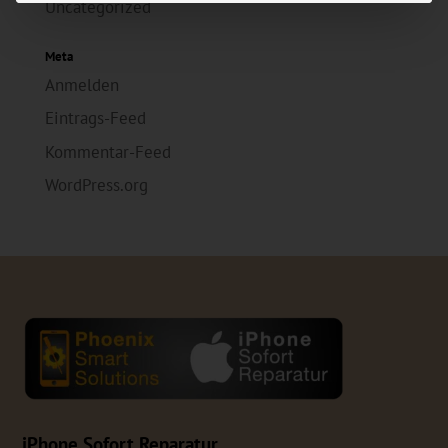
Uncategorized
Meta
Anmelden
Eintrags-Feed
Kommentar-Feed
WordPress.org
iPhone Sofort Reparatur