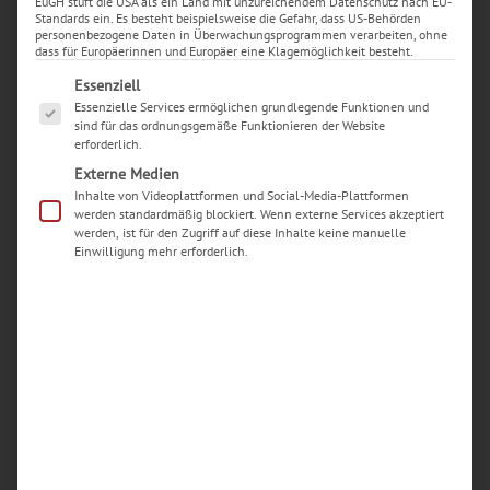
EuGH stuft die USA als ein Land mit unzureichendem Datenschutz nach EU-
Standards ein. Es besteht beispielsweise die Gefahr, dass US-Behörden
personenbezogene Daten in Überwachungsprogrammen verarbeiten, ohne
dass für Europäerinnen und Europäer eine Klagemöglichkeit besteht.
Es folgt eine Liste der Service-Gruppen, für die eine Ei
Essenziell
Essenzielle Services ermöglichen grundlegende Funktionen und
sind für das ordnungsgemäße Funktionieren der Website
erforderlich.
Externe Medien
Inhalte von Videoplattformen und Social-Media-Plattformen
werden standardmäßig blockiert. Wenn externe Services akzeptiert
Neueste Beiträge
werden, ist für den Zugriff auf diese Inhalte keine manuelle
Einwilligung mehr erforderlich.
Woran erkenne ich einen seriösen Handy-
Reparaturdienst in Dortmund?
Welche typischen Schäden an iPhones werden in
Dortmunder Werkstätten am häufigsten
repariert?
Wie kann ich vorab einschätzen, ob sich eine
iPhone-Reparatur in Dortmund überhaupt noch
lohnt oder ein Neukauf sinnvoller ist?