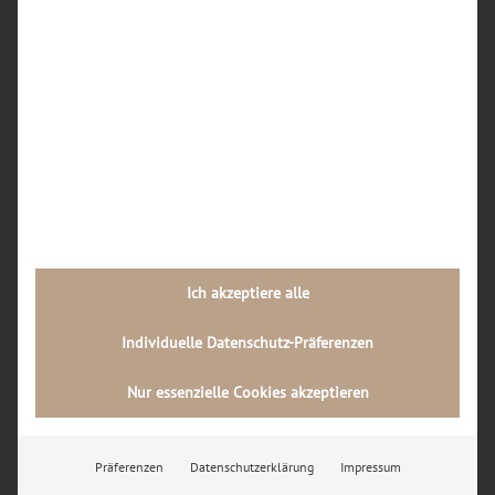
Wie läuft der Reparaturablauf in einer
Dortmunder Handywerkstatt Schritt für Schritt
ab?
Welche Rolle spielt die Qualität der Ersatzteile
bei Handy-Reparaturen in Dortmund, und wie
kann ich diese als Kunde erkennen?
Neueste Kommentare
Archiv
Ich akzeptiere alle
Juli 2026
Februar 2026
Individuelle Datenschutz-Präferenzen
November 2024
Nur essenzielle Cookies akzeptieren
Kategorien
Allgemein
Präferenzen
Datenschutzerklärung
Impressum