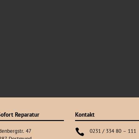
ofort Reparatur
Kontakt

denbergstr. 47
0231 / 334 80 – 111
287 Dortmund