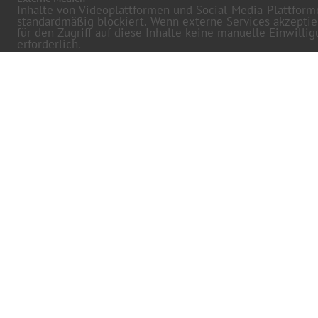
Inhalte von Videoplattformen und Social-Media-Plattfor
standardmäßig blockiert. Wenn externe Services akzeptie
für den Zugriff auf diese Inhalte keine manuelle Einwilli
erforderlich.