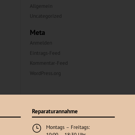
Allgemein
Uncategorized
Meta
Anmelden
Eintrags-Feed
Kommentar-Feed
WordPress.org
Reparaturannahme
}
Montags – Freitags:
10:00 – 18:30 Uhr