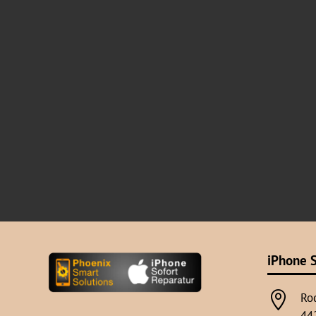
iPhone S

Ro
44