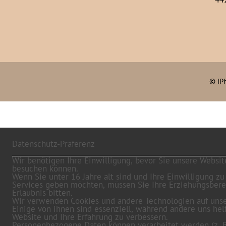
©
iP
Datenschutz-Präferenz
Wir benötigen Ihre Einwilligung, bevor Sie unsere Websit
besuchen können.
Wenn Sie unter 16 Jahre alt sind und Ihre Einwilligung zu
Services geben möchten, müssen Sie Ihre Erziehungsber
Erlaubnis bitten.
Wir verwenden Cookies und andere Technologien auf unse
Einige von ihnen sind essenziell, während andere uns hel
Website und Ihre Erfahrung zu verbessern.
Personenbezogene Daten können verarbeitet werden (z. B