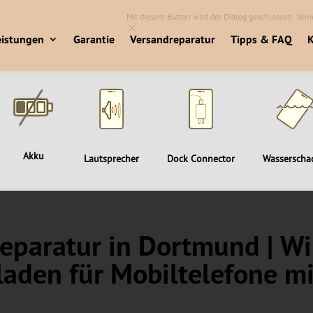
Mit diesem Button wird der Dialog geschlossen. Seine
eistungen
Garantie
Versandreparatur
Tipps & FAQ
K
Akku
Lautsprecher
Dock Connector
Wasserscha
paratur in Dortmund | Wi
laden für Mobiltelefone mi