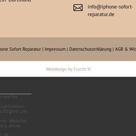

info@iphone-sofort-
reparatur.de
hone Sofort Reparatur |
Impressum
|
Datenschutzerklärung
|
AGB & Wid
Webdesign
by
Frucht N
e weiter
 optionalen
echtigten um
rer Website.
fen, diese
. IP-