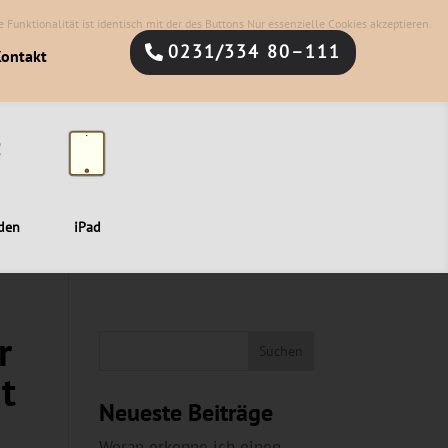
 Funktionalität ist identisch mit der des Buttons Nur essenzielle Cookies akzeptieren.
0231/334 80–111
ontakt
den
iPad
r
t
Neueste Beiträge
Woran erkenne ich einen