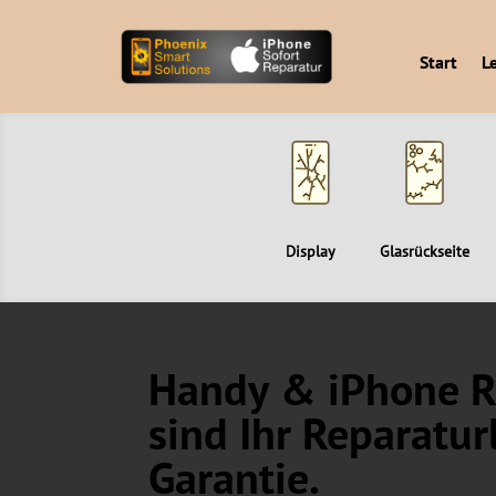
Start
L
Display
Glasrückseite
Handy & iPhone Re
sind Ihr Reparatur
Garantie.