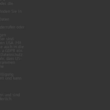
oder die
inden Sie in
 Daten
derrufen oder
ngen
ar sind.
den USA. Mit
ie auch in die
. a GDPR ein.
 Datenschutz
hr, dass US-
ogrammen
ine
illigung
ell und kann
en und sind
erlich.