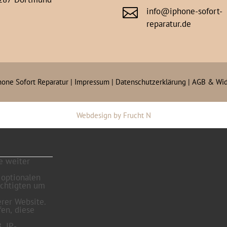

info@iphone-sofort-
reparatur.de
hone Sofort Reparatur |
Impressum
|
Datenschutzerklärung
|
AGB & Wid
Webdesign
by
Frucht N
e weiter
 optionalen
echtigten um
rer Website.
fen, diese
. IP-