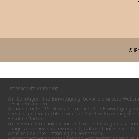
©
iP
Datenschutz-Präferenz
Wir benötigen Ihre Einwilligung, bevor Sie unsere Websit
besuchen können.
Wenn Sie unter 16 Jahre alt sind und Ihre Einwilligung zu
Services geben möchten, müssen Sie Ihre Erziehungsber
Erlaubnis bitten.
Wir verwenden Cookies und andere Technologien auf unse
Einige von ihnen sind essenziell, während andere uns hel
Website und Ihre Erfahrung zu verbessern.
Personenbezogene Daten können verarbeitet werden (z. B