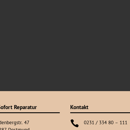
ofort Reparatur
Kontakt

denbergstr. 47
0231 / 334 80 – 111
287 Dortmund