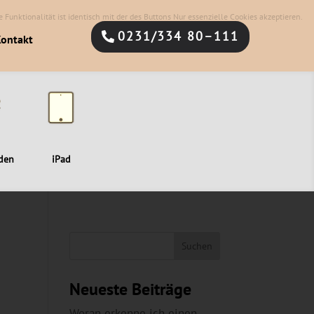
 Funktionalität ist identisch mit der des Buttons Nur essenzielle Cookies akzeptieren.
0231/334 80–111
ontakt
den
iPad
Neueste Beiträge
Woran erkenne ich einen