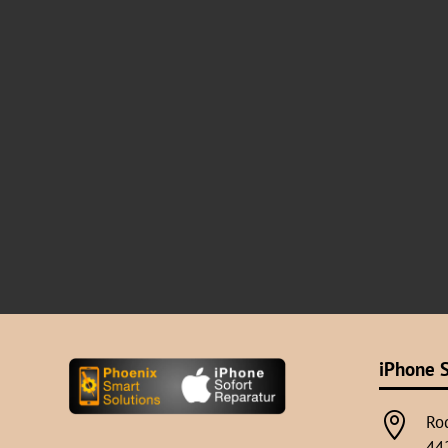
iPhone S

Ro
44