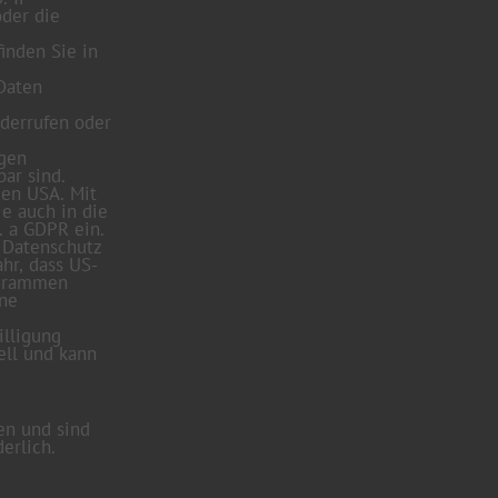
oder die
inden Sie in
 Daten
derrufen oder
ngen
ar sind.
den USA. Mit
ie auch in die
. a GDPR ein.
 Datenschutz
hr, dass US-
ogrammen
ine
illigung
ell und kann
en und sind
erlich.