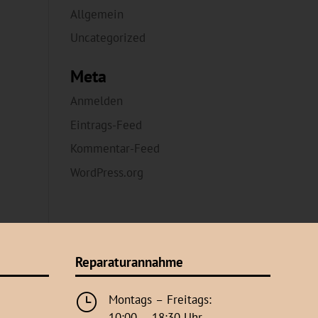
Allgemein
Uncategorized
Meta
Anmelden
Eintrags-Feed
Kommentar-Feed
WordPress.org
Reparaturannahme
}
Montags – Freitags:
10:00 – 18:30 Uhr