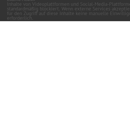
Inhalte von Videoplattformen und Social-Media-Plattfor
standardmäßig blockiert. Wenn externe Services akzeptie
für den Zugriff auf diese Inhalte keine manuelle Einwilli
erforderlich.