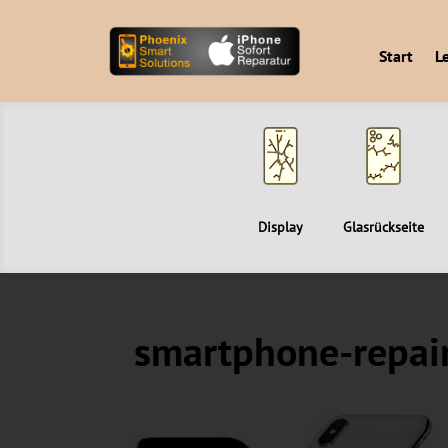
Start
L
Display
Glasrückseite
smartphone-repai