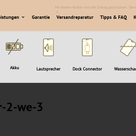
Mit diesem Button wird der Dialog geschlossen. Seine
eistungen
Garantie
Versandreparatur
Tipps & FAQ
K
Akku
Lautsprecher
Dock Connector
Wasserscha
r-2-we-3