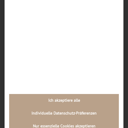
Woran erkenne ich einen seriösen Handy-
Reparaturdienst in Dortmund?
Welche typischen Schäden an iPhones werden in
Dortmunder Werkstätten am häufigsten
repariert?
Wie kann ich vorab einschätzen, ob sich eine
iPhone-Reparatur in Dortmund überhaupt noch
lohnt oder ein Neukauf sinnvoller ist?
Wie läuft der Reparaturablauf in einer
Dortmunder Handywerkstatt Schritt für Schritt
ab?
Welche Rolle spielt die Qualität der Ersatzteile
bei Handy-Reparaturen in Dortmund, und wie
Ich akzeptiere alle
kann ich diese als Kunde erkennen?
Individuelle Datenschutz-Präferenzen
Neueste Kommentare
Nur essenzielle Cookies akzeptieren