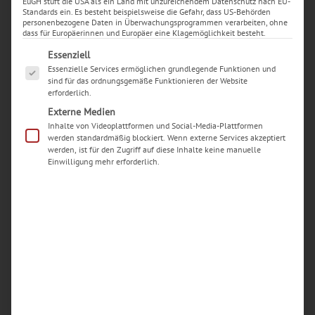
EuGH stuft die USA als ein Land mit unzureichendem Datenschutz nach EU-
Standards ein. Es besteht beispielsweise die Gefahr, dass US-Behörden
personenbezogene Daten in Überwachungsprogrammen verarbeiten, ohne
dass für Europäerinnen und Europäer eine Klagemöglichkeit besteht.
Es folgt eine Liste der Service-Gruppen, für die eine Ei
Essenziell
Essenzielle Services ermöglichen grundlegende Funktionen und
sind für das ordnungsgemäße Funktionieren der Website
erforderlich.
Externe Medien
Inhalte von Videoplattformen und Social-Media-Plattformen
werden standardmäßig blockiert. Wenn externe Services akzeptiert
werden, ist für den Zugriff auf diese Inhalte keine manuelle
Einwilligung mehr erforderlich.
Neueste Beiträge