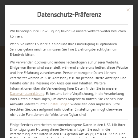
Mit dies
Datenschutz-Präferenz
Jetzt kostenlos anrufen
Wir benötigen Ihre Einwilligung, bevor Sie unsere Website weiter besuchen
können.
Wenn Sie unter 16 Jahre alt sind und Ihre Einwilligung zu optionalen
Services geben möchten, müssen Sie Ihre Erziehungsberechtigten um
Erlaubnis bitten.
Wir verwenden Cookies und andere Technologien auf unserer Website.
Einige von ihnen sind essenziell, während andere uns helfen, diese Website
und Ihre Erfahrung zu verbessern.
Personenbezogene Daten können
verarbeitet werden (z. B. IP-Adressen), z. B. für personalisierte Anzeigen und
Inhalte oder die Messung von Anzeigen und Inhalten.
Weitere
Informationen über die Verwendung Ihrer Daten finden Sie in unserer
Datenschutzerklärung
.
Es besteht keine Verpflichtung, in die Verarbeitung
Ihrer Daten einzuwilligen, um dieses Angebot zu nutzen.
Sie können Ihre
Auswahl jederzeit unter
Einstellungen
widerrufen oder anpassen.
Bitte
beachten Sie, dass aufgrund individueller Einstellungen möglicherweise
nicht alle Funktionen der Website verfügbar sind.
Einige Services verarbeiten personenbezogene Daten in den USA. Mit Ihrer
smartphone-repair-2-we-5
Einwilligung zur Nutzung dieser Services willigen Sie auch in die
Verarbeitung Ihrer Daten in den USA gemäß Art. 49 (1) lit. a GDPR ein. Der