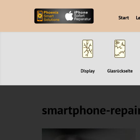
Start
L
Display
Glasrückseite
smartphone-repai