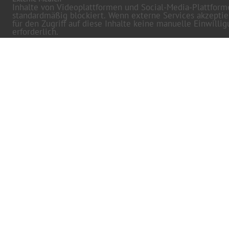
Inhalte von Videoplattformen und Social-Media-Plattfor
standardmäßig blockiert. Wenn externe Services akzeptie
für den Zugriff auf diese Inhalte keine manuelle Einwilli
erforderlich.