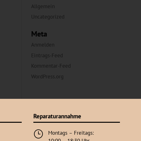
Allgemein
Uncategorized
Meta
Anmelden
Eintrags-Feed
Kommentar-Feed
WordPress.org
Reparaturannahme
}
Montags – Freitags:
10:00 – 18:30 Uhr