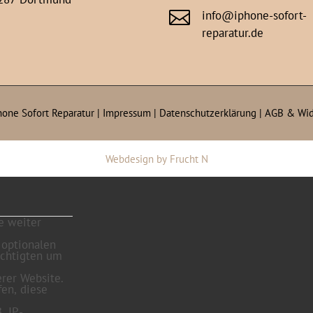

info@iphone-sofort-
reparatur.de
hone Sofort Reparatur |
Impressum
|
Datenschutzerklärung
|
AGB & Wid
Webdesign
by
Frucht N
e weiter
 optionalen
echtigten um
rer Website.
fen, diese
. IP-