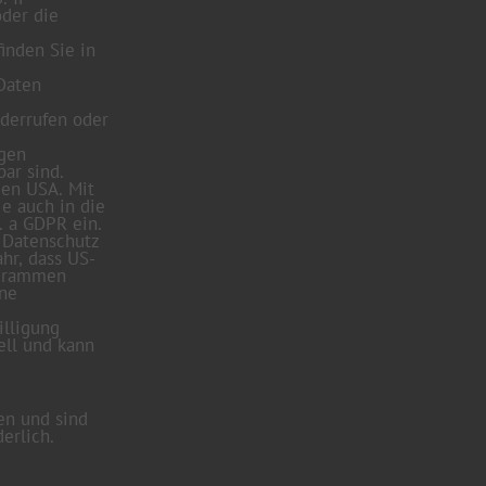
oder die
inden Sie in
 Daten
derrufen oder
ngen
ar sind.
den USA. Mit
ie auch in die
. a GDPR ein.
 Datenschutz
hr, dass US-
ogrammen
ine
illigung
ell und kann
en und sind
erlich.