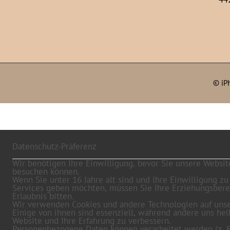
©
iP
Datenschutz-Präferenz
Wir benötigen Ihre Einwilligung, bevor Sie unsere Websit
besuchen können.
Wenn Sie unter 16 Jahre alt sind und Ihre Einwilligung zu
Services geben möchten, müssen Sie Ihre Erziehungsber
Erlaubnis bitten.
Wir verwenden Cookies und andere Technologien auf unse
Einige von ihnen sind essenziell, während andere uns hel
Website und Ihre Erfahrung zu verbessern.
Personenbezogene Daten können verarbeitet werden (z. B