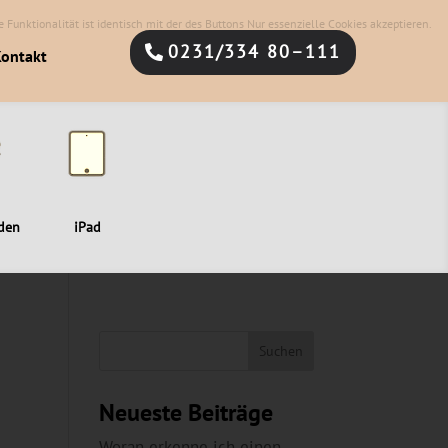
 Funktionalität ist identisch mit der des Buttons Nur essenzielle Cookies akzeptieren.
0231/334 80–111
ontakt
den
iPad
Neueste Beiträge
Woran erkenne ich einen