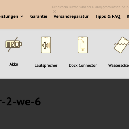
Mit diesem Button wird der Dialog geschlossen. Seine
eistungen
Garantie
Versandreparatur
Tipps & FAQ
K
Akku
Lautsprecher
Dock Connector
Wasserscha
r-2-we-6