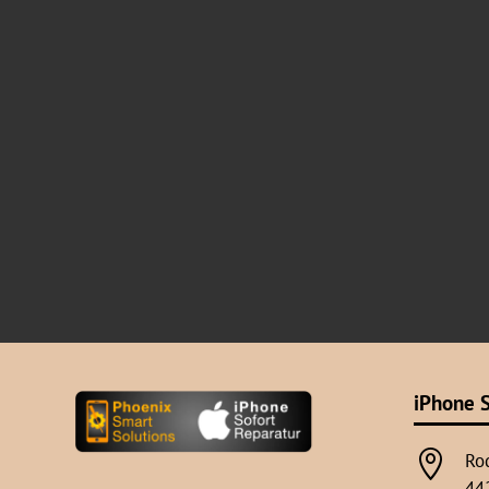
iPhone S

Ro
44