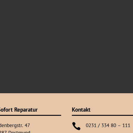
ofort Reparatur
Kontakt

denbergstr. 47
0231 / 334 80 – 111
287 Dortmund