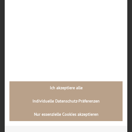
Wie kann ich vorab einschätzen, ob sich eine
iPhone-Reparatur in Dortmund überhaupt noch
lohnt oder ein Neukauf sinnvoller ist?
Wie läuft der Reparaturablauf in einer
Dortmunder Handywerkstatt Schritt für Schritt
ab?
Welche Rolle spielt die Qualität der Ersatzteile
bei Handy-Reparaturen in Dortmund, und wie
kann ich diese als Kunde erkennen?
Neueste Kommentare
Ich akzeptiere alle
Archiv
Individuelle Datenschutz-Präferenzen
Juli 2026
Nur essenzielle Cookies akzeptieren
Februar 2026
November 2024