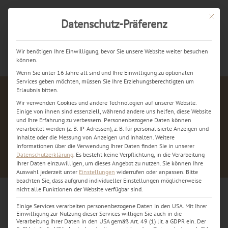
Mit dies
Datenschutz-Präferenz
Jetzt kostenlos anrufen
Wir benötigen Ihre Einwilligung, bevor Sie unsere Website weiter besuchen
können.
Wenn Sie unter 16 Jahre alt sind und Ihre Einwilligung zu optionalen
Services geben möchten, müssen Sie Ihre Erziehungsberechtigten um
Erlaubnis bitten.
Wir verwenden Cookies und andere Technologien auf unserer Website.
Einige von ihnen sind essenziell, während andere uns helfen, diese Website
und Ihre Erfahrung zu verbessern.
Personenbezogene Daten können
verarbeitet werden (z. B. IP-Adressen), z. B. für personalisierte Anzeigen und
Inhalte oder die Messung von Anzeigen und Inhalten.
Weitere
Informationen über die Verwendung Ihrer Daten finden Sie in unserer
Datenschutzerklärung
.
Es besteht keine Verpflichtung, in die Verarbeitung
Ihrer Daten einzuwilligen, um dieses Angebot zu nutzen.
Sie können Ihre
Auswahl jederzeit unter
Einstellungen
widerrufen oder anpassen.
Bitte
beachten Sie, dass aufgrund individueller Einstellungen möglicherweise
nicht alle Funktionen der Website verfügbar sind.
Einige Services verarbeiten personenbezogene Daten in den USA. Mit Ihrer
Foto von der Werkstatt
Einwilligung zur Nutzung dieser Services willigen Sie auch in die
Verarbeitung Ihrer Daten in den USA gemäß Art. 49 (1) lit. a GDPR ein. Der