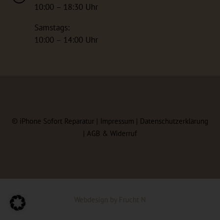
10:00 – 18:30 Uhr
Samstags:
10:00 – 14:00 Uhr
©
iPhone Sofort Reparatur |
Impressum
|
Datenschutzerklärung
|
AGB & Widerruf
Webdesign
by
Frucht N