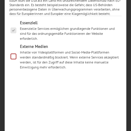
EuGH stuft die USA als ein Land mit unzureichendem Datenschutz nach EU-
Standards ein. Es besteht beispielsweise die Gefahr, dass US-Behörden
personenbezogene Daten in Überwachungsprogrammen verarbeiten, ohne
dass für Europäerinnen und Europäer eine Klagemöglichkeit besteht.
Es folgt eine Liste der Service-Gruppen, für die eine Ei
Essenziell
Essenzielle Services ermöglichen grundlegende Funktionen und
sind für das ordnungsgemäße Funktionieren der Website
erforderlich.
Externe Medien
Inhalte von Videoplattformen und Social-Media-Plattformen
werden standardmäßig blockiert. Wenn externe Services akzeptiert
werden, ist für den Zugriff auf diese Inhalte keine manuelle
Einwilligung mehr erforderlich.
Neueste Beiträge
Woran erkenne ich einen seriösen Handy-
Reparaturdienst in Dortmund?
Welche typischen Schäden an iPhones werden in
Dortmunder Werkstätten am häufigsten
repariert?