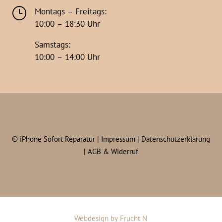
}
Montags – Freitags:
10:00 – 18:30 Uhr
Samstags:
10:00 – 14:00 Uhr
©
iPhone Sofort Reparatur |
Impressum
|
Datenschutzerklärung
|
AGB & Widerruf
Webdesign
by
Frucht N