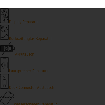
Display Reparatur
Rückseitenglas Reparatur
Akkutausch
Lautsprecher Reparatur
Dock Connector Austausch
Wasserschaden Reparatur