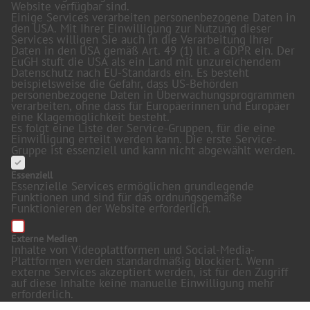
Website verfügbar sind.
Einige Services verarbeiten personenbezogene Daten in
den USA. Mit Ihrer Einwilligung zur Nutzung dieser
Services willigen Sie auch in die Verarbeitung Ihrer
Daten in den USA gemäß Art. 49 (1) lit. a GDPR ein. Der
EuGH stuft die USA als ein Land mit unzureichendem
Datenschutz nach EU-Standards ein. Es besteht
beispielsweise die Gefahr, dass US-Behörden
personenbezogene Daten in Überwachungsprogrammen
verarbeiten, ohne dass für Europäerinnen und Europäer
eine Klagemöglichkeit besteht.
Es folgt eine Liste der Service-Gruppen, für die eine
Einwilligung erteilt werden kann. Die erste Service-
Gruppe ist essenziell und kann nicht abgewählt werden.
Essenziell
Essenzielle Services ermöglichen grundlegende
Funktionen und sind für das ordnungsgemäße
Funktionieren der Website erforderlich.
Externe Medien
Inhalte von Videoplattformen und Social-Media-
Plattformen werden standardmäßig blockiert. Wenn
externe Services akzeptiert werden, ist für den Zugriff
auf diese Inhalte keine manuelle Einwilligung mehr
erforderlich.