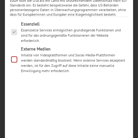
EuGH stuft die USA als ein Land mit unzureichendem Datenschutz nach EU-
Standards ein. Es besteht beispielsweise die Gefahr, dass US-Behörden
personenbezogene Daten in Überwachungsprogrammen verarbeiten, ohne
dass für Europäerinnen und Europäer eine Klagemöglichkeit besteht.
Es folgt eine Liste der Service-Gruppen, für die eine Ei
Essenziell
Essenzielle Services ermöglichen grundlegende Funktionen und
sind für das ordnungsgemäße Funktionieren der Website
erforderlich.
Externe Medien
Inhalte von Videoplattformen und Social-Media-Plattformen
werden standardmäßig blockiert. Wenn externe Services akzeptiert
werden, ist für den Zugriff auf diese Inhalte keine manuelle
Einwilligung mehr erforderlich.
Neueste Beiträge