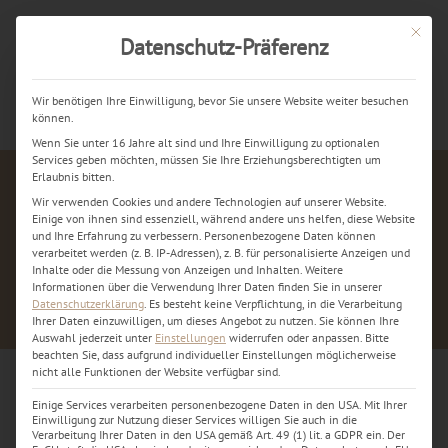
Mit dies
Datenschutz-Präferenz
Jetzt kostenlos anrufen
Wir benötigen Ihre Einwilligung, bevor Sie unsere Website weiter besuchen
können.
Wenn Sie unter 16 Jahre alt sind und Ihre Einwilligung zu optionalen
Services geben möchten, müssen Sie Ihre Erziehungsberechtigten um
Erlaubnis bitten.
Wir verwenden Cookies und andere Technologien auf unserer Website.
Einige von ihnen sind essenziell, während andere uns helfen, diese Website
und Ihre Erfahrung zu verbessern.
Personenbezogene Daten können
verarbeitet werden (z. B. IP-Adressen), z. B. für personalisierte Anzeigen und
Inhalte oder die Messung von Anzeigen und Inhalten.
Weitere
Informationen über die Verwendung Ihrer Daten finden Sie in unserer
Datenschutzerklärung
.
Es besteht keine Verpflichtung, in die Verarbeitung
Ihrer Daten einzuwilligen, um dieses Angebot zu nutzen.
Sie können Ihre
Auswahl jederzeit unter
Einstellungen
widerrufen oder anpassen.
Bitte
beachten Sie, dass aufgrund individueller Einstellungen möglicherweise
nicht alle Funktionen der Website verfügbar sind.
Einige Services verarbeiten personenbezogene Daten in den USA. Mit Ihrer
Wasserschadenreinigung 1 vorher
Einwilligung zur Nutzung dieser Services willigen Sie auch in die
Verarbeitung Ihrer Daten in den USA gemäß Art. 49 (1) lit. a GDPR ein. Der