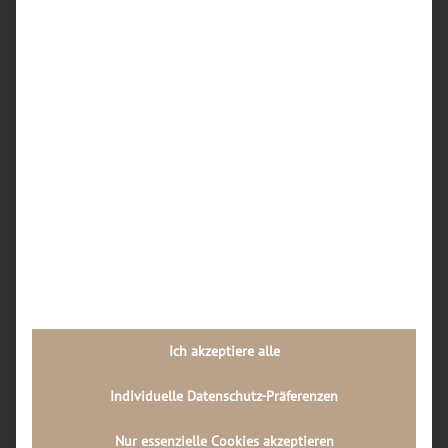
Woran erkenne ich einen seriösen Handy-
Reparaturdienst in Dortmund?
Welche typischen Schäden an iPhones werden in
Dortmunder Werkstätten am häufigsten
repariert?
Wie kann ich vorab einschätzen, ob sich eine
iPhone-Reparatur in Dortmund überhaupt noch
lohnt oder ein Neukauf sinnvoller ist?
Wie läuft der Reparaturablauf in einer
Dortmunder Handywerkstatt Schritt für Schritt
ab?
Welche Rolle spielt die Qualität der Ersatzteile
bei Handy-Reparaturen in Dortmund, und wie
Ich akzeptiere alle
kann ich diese als Kunde erkennen?
Individuelle Datenschutz-Präferenzen
Neueste Kommentare
Nur essenzielle Cookies akzeptieren