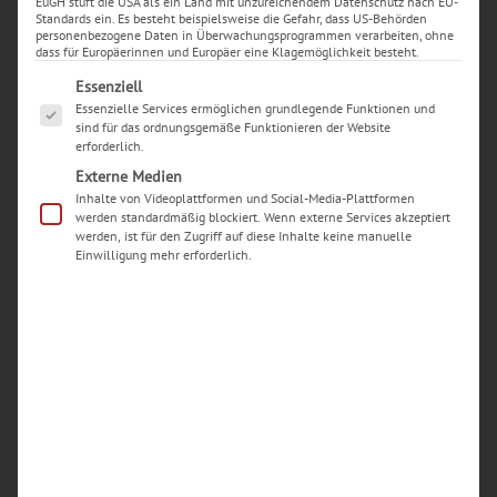
EuGH stuft die USA als ein Land mit unzureichendem Datenschutz nach EU-
Standards ein. Es besteht beispielsweise die Gefahr, dass US-Behörden
personenbezogene Daten in Überwachungsprogrammen verarbeiten, ohne
dass für Europäerinnen und Europäer eine Klagemöglichkeit besteht.
Es folgt eine Liste der Service-Gruppen, für die eine Ei
Essenziell
Essenzielle Services ermöglichen grundlegende Funktionen und
sind für das ordnungsgemäße Funktionieren der Website
erforderlich.
Externe Medien
Inhalte von Videoplattformen und Social-Media-Plattformen
werden standardmäßig blockiert. Wenn externe Services akzeptiert
werden, ist für den Zugriff auf diese Inhalte keine manuelle
Einwilligung mehr erforderlich.
Neueste Beiträge