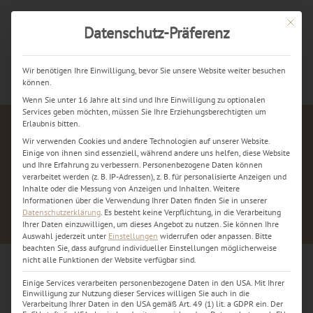
Mit dies
Datenschutz-Präferenz
Jetzt kostenlos anrufen
Wir benötigen Ihre Einwilligung, bevor Sie unsere Website weiter besuchen
können.
Wenn Sie unter 16 Jahre alt sind und Ihre Einwilligung zu optionalen
Services geben möchten, müssen Sie Ihre Erziehungsberechtigten um
Erlaubnis bitten.
Wir verwenden Cookies und andere Technologien auf unserer Website.
Einige von ihnen sind essenziell, während andere uns helfen, diese Website
und Ihre Erfahrung zu verbessern.
Personenbezogene Daten können
verarbeitet werden (z. B. IP-Adressen), z. B. für personalisierte Anzeigen und
Inhalte oder die Messung von Anzeigen und Inhalten.
Weitere
Informationen über die Verwendung Ihrer Daten finden Sie in unserer
Datenschutzerklärung
.
Es besteht keine Verpflichtung, in die Verarbeitung
Ihrer Daten einzuwilligen, um dieses Angebot zu nutzen.
Sie können Ihre
Auswahl jederzeit unter
Einstellungen
widerrufen oder anpassen.
Bitte
beachten Sie, dass aufgrund individueller Einstellungen möglicherweise
nicht alle Funktionen der Website verfügbar sind.
Einige Services verarbeiten personenbezogene Daten in den USA. Mit Ihrer
Wasserschadenreinigung 2
Einwilligung zur Nutzung dieser Services willigen Sie auch in die
Verarbeitung Ihrer Daten in den USA gemäß Art. 49 (1) lit. a GDPR ein. Der
nachher