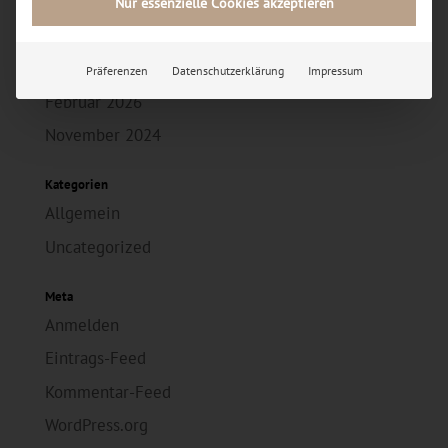
Nur essenzielle Cookies akzeptieren
Archiv
Juli 2026
Präferenzen
Datenschutzerklärung
Impressum
Februar 2026
November 2024
Kategorien
Allgemein
Uncategorized
Meta
Anmelden
Eintrags-Feed
Kommentar-Feed
WordPress.org